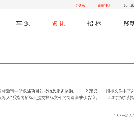
请登录
免费注册
忘记
车 源
资 讯
招 标
移
标邀请中所叙述项目的货物及服务采购。 2.定义 招标文件中下
"投标人"系指向招标人提交投标文件的制造商或供货商。 2.3"货物"系
13,654次浏