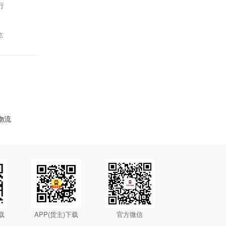
行
览
物流
载
APP(货主)下载
官方微信