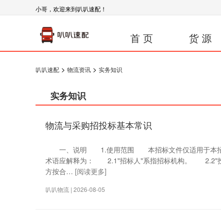
小哥，欢迎来到叭叭速配！
首 页
货 源
>
>
叭叭速配
物流资讯
实务知识
实务知识
物流与采购招投标基本常识
一、说明 1.使用范围 本招标文件仅适用于本招
术语应解释为： 2.1"招标人"系指招标机构。 2.2
方按合…
[阅读更多]
叭叭物流 | 2026-08-05