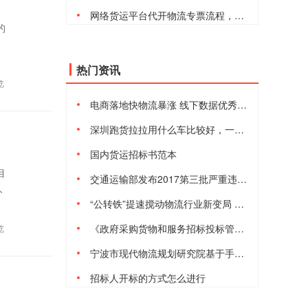
网络货运平台代开物流专票流程，安全合规吗
的
热门资讯
览
电商落地快物流暴涨 线下数据优秀但仍有隐忧
深圳跑货拉拉用什么车比较好，一天能赚多少钱
国内货运招标书范本
目
交通运输部发布2017第三批严重违法超限超载运输失信当事人黑名单
人
“公转铁”提速搅动物流行业新变局 港口、货运等行业将进入短暂阵痛
《政府采购货物和服务招标投标管理办法》2017年10月1日起施行
览
宁波市现代物流规划研究院基于手机信令的宁波城际铁路客流数据模型与预测分析研究课题项目的采购公告
招标人开标的方式怎么进行