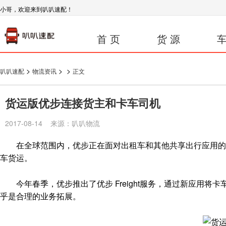
小哥，欢迎来到叭叭速配！
首 页
货 源
车
>
>
>
叭叭速配
物流资讯
正文
货运版优步连接货主和卡车司机
2017-08-14 来源：叭叭物流
在全球范围内，优步正在面对出租车和其他共享出行应用的竞
车货运。
今年春季，优步推出了优步 Freight服务，通过新应用将卡
乎是合理的业务拓展。