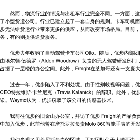
然而，物流行业的情况与出租车行业完全不同。一方面，这是
了小型货运公司。行业已建立起了一套自身的规则。卡车司机面
步无法给货运行业带来更多的供应，从而改变市场格局。目前，
务，有的则提供送货服务。
优步去年收购了自动驾驶卡车公司Otto。随后，优步内部团队与O
由埃尔顿·伍德罗（Alden Woodrow）负责的无人驾驶研发部门，
占据了一层楼的办公空间。此外，Freight在芝加哥还有一支庞
过去一年，优步陷入了不利处境。由于性别歧视等问题，优步
CEO特拉维斯·卡兰尼克（Travis Kalanick）的辞职。此外，
讼。Waymo认为，优步窃取了该公司的传感器技术。
我前往优步的旧金山办公室，拜访了优步 Freight的产品负责人埃里
中加入优步，此前他曾在摩托罗拉负责Moto 360智能手表的开
我们参观了贝蒂尼斯负责的区域。工程团队位于大楼西边，而