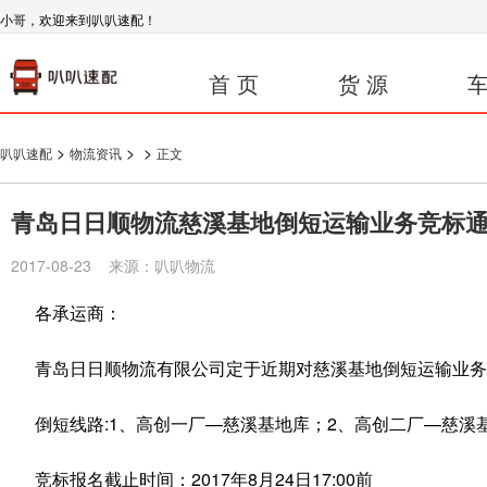
小哥，欢迎来到叭叭速配！
首 页
货 源
车
>
>
>
叭叭速配
物流资讯
正文
青岛日日顺物流慈溪基地倒短运输业务竞标
2017-08-23 来源：叭叭物流
各承运商：
青岛日日顺物流有限公司定于近期对慈溪基地倒短运输业务
倒短线路:1、高创一厂—慈溪基地库；2、高创二厂—慈溪基
竞标报名截止时间：2017年8月24日17:00前