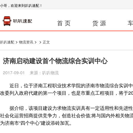
小哥，欢迎来到叭叭速配！
首 页
货 源
车
>
>
>
叭叭速配
物流资讯
正文
济南启动建设首个物流综合实训中心
2017-09-01 来源：叭叭物流
近日，位于济南工程职业技术学院的济南市物流综合实训中心
改委列入政府代建的第一个项目，也是市重点工程项目，将于20
据介绍，该项目建设力求物流实训具有一定适用性和先进性，
社会化运营招商提供竞争力，创造社会价值;将与国内外相关物
为济南市“四个中心”建设添砖加瓦。