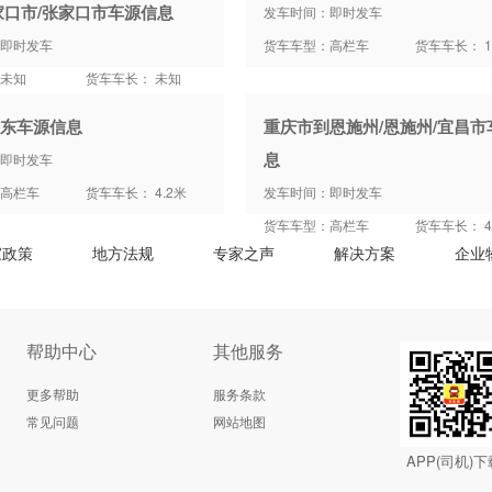
家口市/张家口市车源信息
发车时间：即时发车
即时发车
货车车型：高栏车
货车车长： 1
未知
货车车长： 未知
东车源信息
重庆市到恩施州/恩施州/宜昌市
息
即时发车
高栏车
货车车长： 4.2米
发车时间：即时发车
货车车型：高栏车
货车车长： 4
家政策
地方法规
专家之声
解决方案
企业
帮助中心
其他服务
更多帮助
服务条款
常见问题
网站地图
APP(司机)下