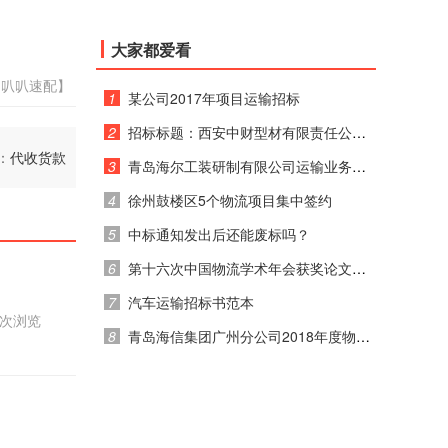
大家都爱看
：叭叭速配】
1
某公司2017年项目运输招标
2
招标标题：西安中财型材有限责任公司 2017年运输招标公告
：
代收货款
3
青岛海尔工装研制有限公司运输业务竞价通知
4
徐州鼓楼区5个物流项目集中签约
5
中标通知发出后还能废标吗？
6
第十六次中国物流学术年会获奖论文公示
7
汽车运输招标书范本
85次浏览
8
青岛海信集团广州分公司2018年度物流运输招标公告