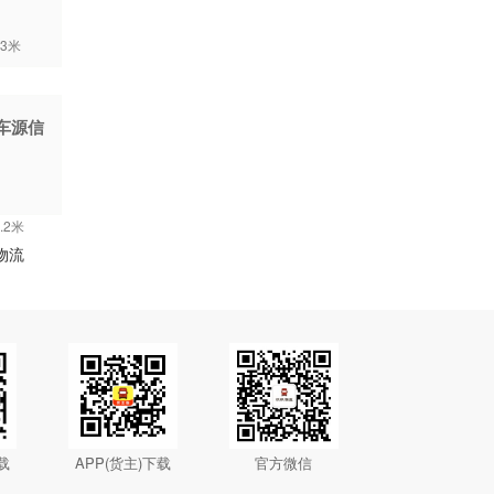
3米
车源信
.2米
物流
载
APP(货主)下载
官方微信