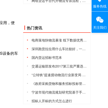
网络货运平台代开物流专票流程，安全合规吗
服务热线
应用，便
关注我们
热门资讯
电商落地快物流暴涨 线下数据优秀但仍有隐忧
深圳跑货拉拉用什么车比较好，一天能赚多少钱
S设备的车
国内货运招标书范本
交通运输部发布2017第三批严重违法超限超载运输失信当事人黑名单
“公转铁”提速搅动物流行业新变局 港口、货运等行业将进入短暂阵痛
《政府采购货物和服务招标投标管理办法》2017年10月1日起施行
宁波市现代物流规划研究院基于手机信令的宁波城际铁路客流数据模型与预测分析研究课题项目的采购公告
招标人开标的方式怎么进行