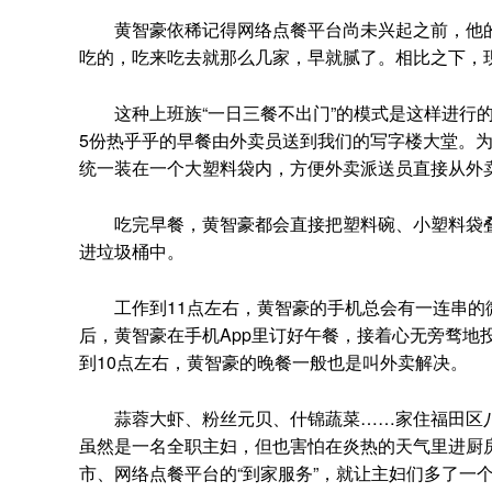
黄智豪依稀记得网络点餐平台尚未兴起之前，他的
吃的，吃来吃去就那么几家，早就腻了。相比之下，
这种上班族“一日三餐不出门”的模式是这样进行的
5份热乎乎的早餐由外卖员送到我们的写字楼大堂。
统一装在一个大塑料袋内，方便外卖派送员直接从外
吃完早餐，黄智豪都会直接把塑料碗、小塑料袋叠
进垃圾桶中。
工作到11点左右，黄智豪的手机总会有一连串的微
后，黄智豪在手机App里订好午餐，接着心无旁骛地
到10点左右，黄智豪的晚餐一般也是叫外卖解决。
蒜蓉大虾、粉丝元贝、什锦蔬菜……家住福田区八卦
虽然是一名全职主妇，但也害怕在炎热的天气里进厨房
市、网络点餐平台的“到家服务”，就让主妇们多了一