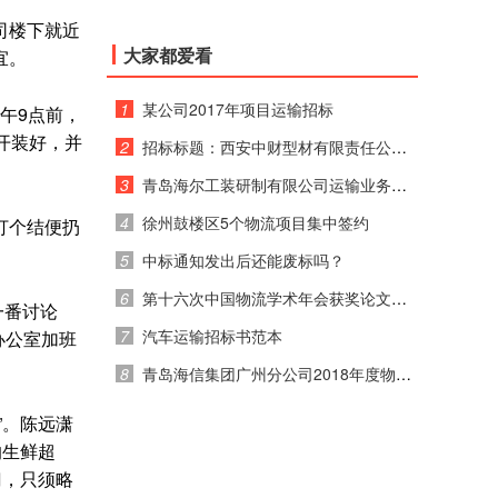
司楼下就近
大家都爱看
宜。
1
某公司2017年项目运输招标
午9点前，
开装好，并
2
招标标题：西安中财型材有限责任公司 2017年运输招标公告
3
青岛海尔工装研制有限公司运输业务竞价通知
4
徐州鼓楼区5个物流项目集中签约
打个结便扔
5
中标通知发出后还能废标吗？
6
第十六次中国物流学术年会获奖论文公示
一番讨论
7
汽车运输招标书范本
办公室加班
8
青岛海信集团广州分公司2018年度物流运输招标公告
”。陈远潇
的生鲜超
门，只须略