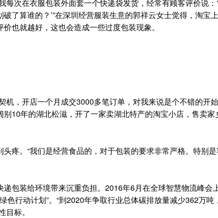
每次在衣服包装外面套一个快递袋发货，经常有顾客评价说：
破了算谁的？’”在深圳经营服装生意的郭祥云女士觉得，淘宝
评价也就越好，这也会造成一些过度包装现象。
，开店一个月成交3000多笔订单，对我来说是个不错的开始。”
阔别10年的湖北松滋，开了一家卖湖北特产的淘宝小店，售卖家
头疼。“我们是经营食品的，对于包装的要求非常严格。特别是
包装给环境带来沉重负担。2016年6月在全球智慧物流峰会
色行动计划”。“到2020年争取行业总体碳排放量减少362万吨
性目标。