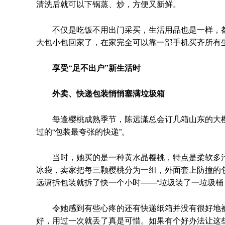
清洗后就可以下锅蒸、炒，方便又新鲜。
不仅是吃饭不用出门采买，生活用品也是一样，都
大包小包回家了，在家完全可以靠一部手机买齐所有生
享受“足不出户”新生活时
外卖、快递包装悄悄塞满垃圾箱
每逢樱桃成熟季节，陈远潇总会订几箱山东的大樱
过的“包装最夸张的快递”。
当时，她买的是一种黄水晶樱桃，特点是柔软多汁
冰袋，卖家把每三颗樱桃分为一组，外面套上防撞的包
远潇拆包装就拆了快一个小时——“垃圾装了一垃圾桶
令她感到有些心疼的还有快递纸箱并没有很好地被
好，用过一次就丢了真是可惜。如果有个好办法让这