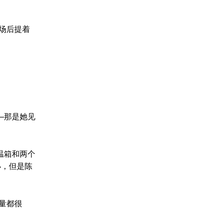
场后提着
—那是她见
温箱和两个
小，但是陈
量都很