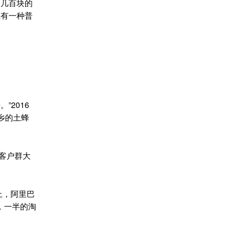
‘几百块的
上有一种普
2016
乡的土蜂
客户群大
上，阿里巴
，一半的淘