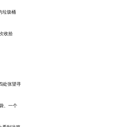
的垃圾桶
次收拾
四处张望寻
袋、一个
上看到这篇