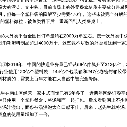
极大的污染。文中称，目前市场上的外卖餐盒材质主要成分是聚
，但每一个塑料袋的降解至少需要470年。这些未被完全分解
米的塑料微粒，被鱼类吞下后，重新回到人类餐桌上。
大外卖平台全国日订单量约在2000万单左右。按一次外卖中
消耗塑料制品超过4000万个。这些数不尽数的外卖被送到千家
2016年，中国的快递业务量已经从56亿件飙升至312亿件
行业使用120亿个塑料袋、144亿个包装箱和247亿卷密封箱胶
料材质的，需要上百年才能在大自然中被完全降解。
生在南山区经营一家中式面馆已有5年多了，近两年网络订餐平
生只使用一个塑料餐盒，将汤和面一起打包。后来看到网上不少
有汤汁溢出，面条被汤浸泡太久口感不佳。后来，赵先生就将汤
餐盒的使用量增加了一倍。