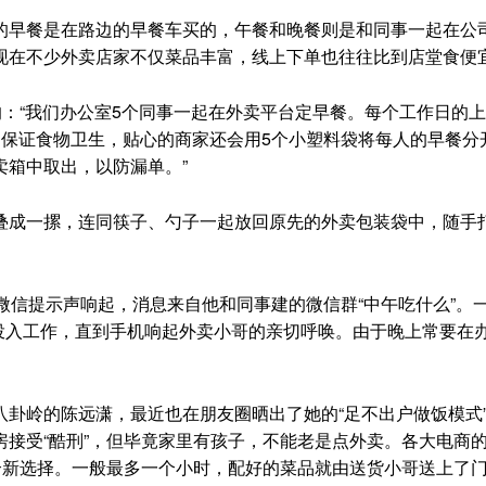
早餐是在路边的早餐车买的，午餐和晚餐则是和同事一起在公
现在不少外卖店家不仅菜品丰富，线上下单也往往比到店堂食便
：“我们办公室5个同事一起在外卖平台定早餐。每个工作日的上
为保证食物卫生，贴心的商家还会用5个小塑料袋将每人的早餐分
卖箱中取出，以防漏单。”
成一摞，连同筷子、勺子一起放回原先的外卖包装袋中，随手
信提示声响起，消息来自他和同事建的微信群“中午吃什么”。
投入工作，直到手机响起外卖小哥的亲切呼唤。由于晚上常要在
岭的陈远潇，最近也在朋友圈晒出了她的“足不出户做饭模式
接受“酷刑”，但毕竟家里有孩子，不能老是点外卖。各大电商
个新选择。一般最多一个小时，配好的菜品就由送货小哥送上了