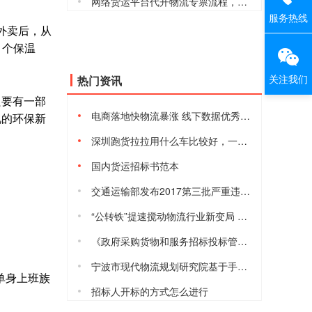
网络货运平台代开物流专票流程，安全合规吗
服务热线
外卖后，从
1个保温
关注我们
热门资讯
只要有一部
电商落地快物流暴涨 线下数据优秀但仍有隐忧
视的环保新
深圳跑货拉拉用什么车比较好，一天能赚多少钱
国内货运招标书范本
交通运输部发布2017第三批严重违法超限超载运输失信当事人黑名单
“公转铁”提速搅动物流行业新变局 港口、货运等行业将进入短暂阵痛
《政府采购货物和服务招标投标管理办法》2017年10月1日起施行
宁波市现代物流规划研究院基于手机信令的宁波城际铁路客流数据模型与预测分析研究课题项目的采购公告
单身上班族
招标人开标的方式怎么进行