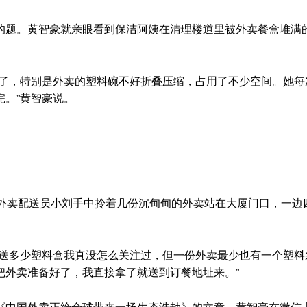
题。黄智豪就亲眼看到保洁阿姨在清理楼道里被外卖餐盒堆满
。
了，特别是外卖的塑料碗不好折叠压缩，占用了不少空间。她每
。”黄智豪说。
卖配送员小刘手中拎着几份沉甸甸的外卖站在大厦门口，一边
送多少塑料盒我真没怎么关注过，但一份外卖最少也有一个塑料
把外卖准备好了，我直接拿了就送到订餐地址来。”
中国外卖正给全球带来一场生态浩劫》的文章。黄智豪在微信