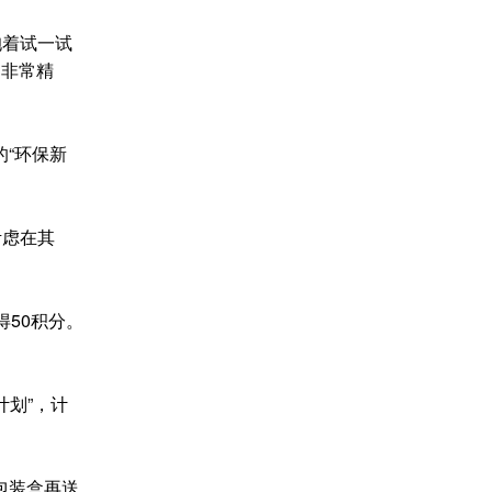
抱着试一试
‘非常精
“环保新
考虑在其
50积分。
划”，计
包装盒再送