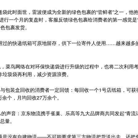
此时面世，雷波便成为全新的绿色包裹的“尝鲜者”之一，他
进行一个月的复盘时，客服反馈绿色包裹给消费者的第一感觉是
绿色包裹发货。
过的快递纸箱可原地留存，供下一位寄件人使用……越来越多的
，菜鸟网络在对环保快递袋进行升级的过程中，也将二次利用
作垃圾袋再利用，减少资源浪费。
包装盒回收的消费者一定回馈：每回收一个1号店纸箱，可获得
6万余个，月均回收27万余个。
的声音：京东物流携手雀巢、乐高等九大品牌商共同发起“青流计
的总量。
是没有自建物流——不可能要求第三方物流把货送出去，还把