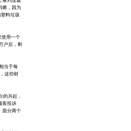
丙烯，因为
的塑料垃圾
仅使用一个
万户后，剩
，相当于每
带，这些材
台的兴起，
顾客投诉
、面分两个