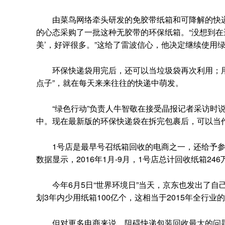
由菜鸟网络牵头研发的免胶带纸箱和可降解的快递袋
的心态采购了一批这种无胶带的环保纸箱。“没想到在
美’，好评很多。”这给了雷波信心，他决定继续使用
环保快递袋用完后，还可以当垃圾袋再次利用；用
点子”，就在每天来来往往的快递中萌发。
“绿色行动”负责人牛智敬在接受晶报记者采访时说
中。现在最新版的环保快递袋在拆完包裹后，可以当
1号店是最早号召纸箱回收的电商之一，还给予参与
数据显示，2016年1月-9月，1号店总计回收纸箱24
今年6月5日“世界环境日”当天，京东也发出了自己
划3年内少用纸箱100亿个，这相当于2015年全行业
但对更多电商来说，阻碍快递包装回收最大的问题