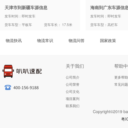
天津市到新疆车源信息
海南到广东车源信
发车时间：即时发车
发车时间：即时发车
货车车型：平板车
货车车长： 17.5米
货车车型：高栏车
物流快讯
物流常识
物流问答
国家政策
关于我们
帮助中
公司简介
更多帮助
公司荣誉
常见问题
公司文化
项目案列
联系我们
Copyright©2019 ba
粤I