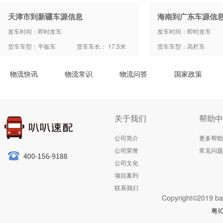
天津市到新疆车源信息
海南到广东车源信
发车时间：即时发车
发车时间：即时发车
货车车型：平板车
货车车长： 17.5米
货车车型：高栏车
物流快讯
物流常识
物流问答
国家政策
关于我们
帮助中
公司简介
更多帮助
公司荣誉
常见问题
公司文化
项目案列
联系我们
Copyright©2019 ba
粤I