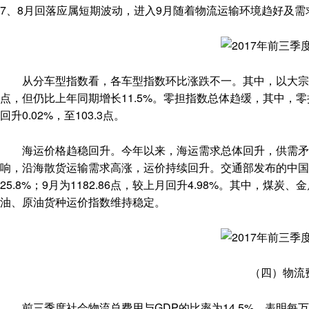
7、8月回落应属短期波动，进入9月随着物流运输环境趋好及
从分车型指数看，各车型指数环比涨跌不一。其中，以大宗商品及
点，但仍比上年同期增长11.5%。零担指数总体趋缓，其中，零担
回升0.02%，至103.3点。
海运价格趋稳回升。今年以来，海运需求总体回升，供需矛盾
响，沿海散货运输需求高涨，运价持续回升。交通部发布的中国沿海
25.8%；9月为1182.86点，较上月回升4.98%。其中，
油、原油货种运价指数维持稳定。
（四）物流
前三季度社会物流总费用与GDP的比率为14.5%，表明每万元