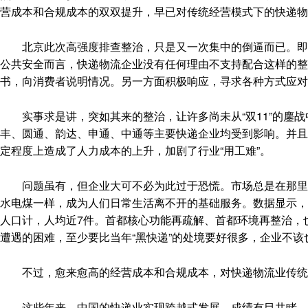
营成本和合规成本的双双提升，早已对传统经营模式下的快递物
北京此次高强度排查整治，只是又一次集中的倒逼而已。即便
公共安全而言，快递物流企业没有任何理由不支持配合这样的
书，向消费者说明情况。另一方面积极响应，寻求各种方式应对
实事求是讲，突如其来的整治，让许多尚未从“双11”的鏖战
丰、圆通、韵达、申通、中通等主要快递企业均受到影响。并且
定程度上造成了人力成本的上升，加剧了行业“用工难”。
问题虽有，但企业大可不必为此过于恐慌。市场总是在那里，
水电煤一样，成为人们日常生活离不开的基础服务。数据显示，仅今年
人口计，人均近7件。首都核心功能再疏解、首都环境再整治，
遭遇的困难，至少要比当年“黑快递”的处境要好很多，企业不
不过，愈来愈高的经营成本和合规成本，对快递物流业传统
这些年来，中国的快递业实现跨越式发展，成绩有目共睹。但发