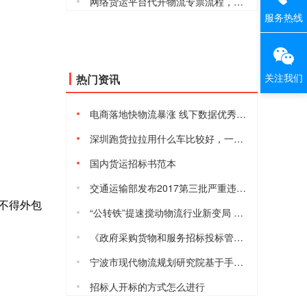
网络货运平台代开物流专票流程，安全合规吗
服务热线
关注我们
热门资讯
电商落地快物流暴涨 线下数据优秀但仍有隐忧
深圳跑货拉拉用什么车比较好，一天能赚多少钱
国内货运招标书范本
交通运输部发布2017第三批严重违法超限超载运输失信当事人黑名单
业不得外包
“公转铁”提速搅动物流行业新变局 港口、货运等行业将进入短暂阵痛
《政府采购货物和服务招标投标管理办法》2017年10月1日起施行
宁波市现代物流规划研究院基于手机信令的宁波城际铁路客流数据模型与预测分析研究课题项目的采购公告
招标人开标的方式怎么进行