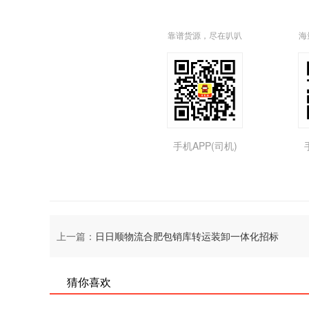
靠谱货源，尽在叭叭
海
手机APP(司机)
上一篇：
日日顺物流合肥包销库转运装卸一体化招标
猜你喜欢