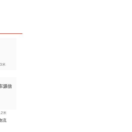
3米
车源信
.2米
物流