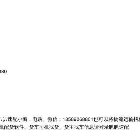
880
配小编，电话、微信：18589068801也可以将物流运输招
配货、手机配货软件、货车司机找货、货主找车信息请登录叭叭速配