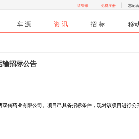
请登录
免费注册
忘记
车 源
资 讯
招 标
移
运输招标公告
双鹤药业有限公司。项目己具备招标条件，现对该项目进行公