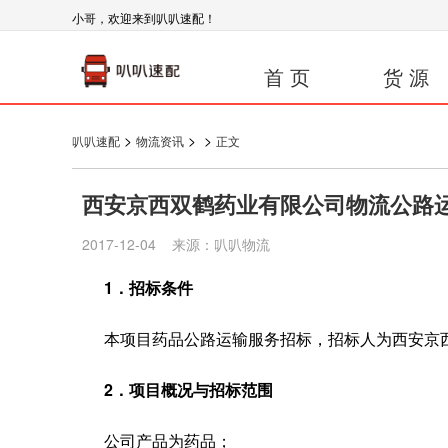
小哥，欢迎来到叭叭速配！
首 页
货 源
>
>
>
叭叭速配
物流资讯
正文
西安京西双鹤药业有限公司物流公路
2017-12-04 来源：叭叭物流
1．
招标
条件
本项目药品公路运输服务招标，招标人为西安京西
2．项目概况与招标范围
公司产品为药品；