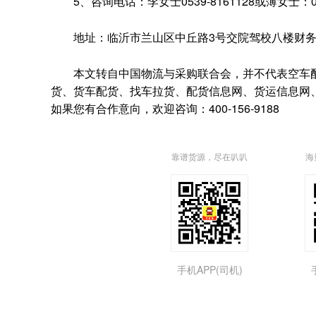
5、咨询电话：李女士0539-8161128或薄女士：0539-81783
地址：临沂市兰山区中丘路3号交院驾校八楼财务
本文转自中国物流与采购联合会，并不代表空车配货平台叭叭速配
货、货车配货、找车拉货、配货信息网、货运信息网、
如果您有合作意向，欢迎咨询：400-156-9188
靠谱货源，尽在叭叭
海
手机APP(司机)