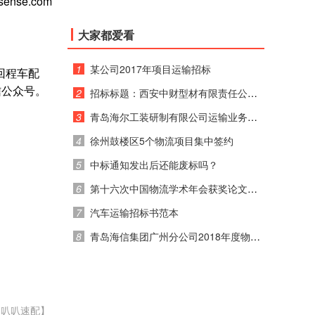
ense.com
大家都爱看
1
某公司2017年项目运输招标
关回程车配
信公众号。
2
招标标题：西安中财型材有限责任公司 2017年运输招标公告
3
青岛海尔工装研制有限公司运输业务竞价通知
4
徐州鼓楼区5个物流项目集中签约
5
中标通知发出后还能废标吗？
6
第十六次中国物流学术年会获奖论文公示
7
汽车运输招标书范本
8
青岛海信集团广州分公司2018年度物流运输招标公告
：叭叭速配】