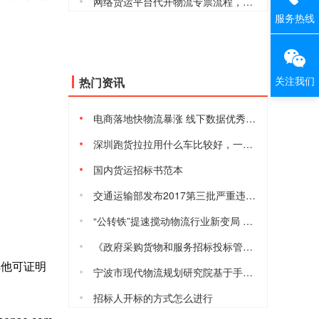
网络货运平台代开物流专票流程，安全合规吗
服务热线
关注我们
热门资讯
电商落地快物流暴涨 线下数据优秀但仍有隐忧
深圳跑货拉拉用什么车比较好，一天能赚多少钱
国内货运招标书范本
交通运输部发布2017第三批严重违法超限超载运输失信当事人黑名单
“公转铁”提速搅动物流行业新变局 港口、货运等行业将进入短暂阵痛
《政府采购货物和服务招标投标管理办法》2017年10月1日起施行
他可证明
宁波市现代物流规划研究院基于手机信令的宁波城际铁路客流数据模型与预测分析研究课题项目的采购公告
招标人开标的方式怎么进行