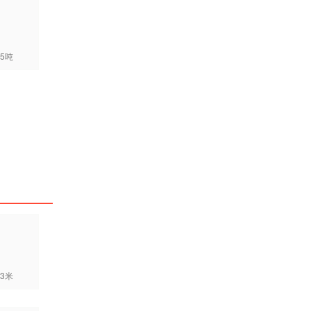
5吨
3米