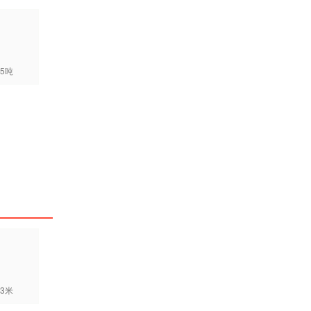
5吨
3米