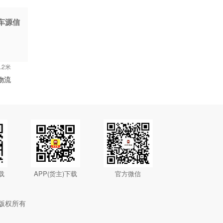
车源信
.2米
物流
载
APP(货主)下载
官方微信
版权所有