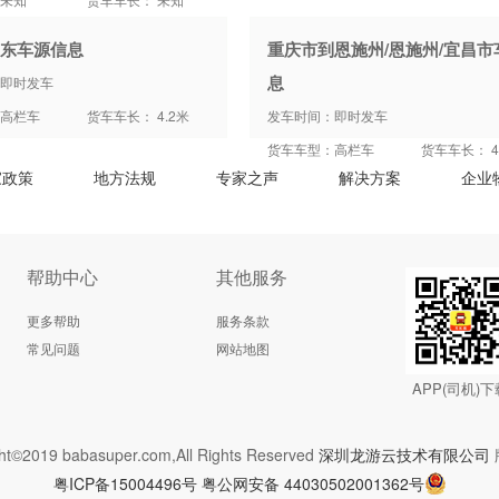
东车源信息
重庆市到恩施州/恩施州/宜昌市
息
即时发车
高栏车
货车车长： 4.2米
发车时间：即时发车
货车车型：高栏车
货车车长： 4
家政策
地方法规
专家之声
解决方案
企业
帮助中心
其他服务
更多帮助
服务条款
常见问题
网站地图
APP(司机)下
ht©2019 babasuper.com,All Rights Reserved
深圳龙游云技术有限公司
粤ICP备15004496号
粤公网安备 44030502001362号