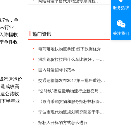
网络货运平台代开物流专票流程，安全合规吗
服务热线
4.7%，单
年末行业
关注我们
热门资讯
收入降幅收
 当季单件收
电商落地快物流暴涨 线下数据优秀但仍有隐忧
深圳跑货拉拉用什么车比较好，一天能赚多少钱
国内货运招标书范本
造成汽运运价
交通运输部发布2017第三批严重违法超限超载运输失信当事人黑名单
升造成较高
“公转铁”提速搅动物流行业新变局 港口、货运等行业将进入短暂阵痛
台高速公路收
到下半年业
《政府采购货物和服务招标投标管理办法》2017年10月1日起施行
宁波市现代物流规划研究院基于手机信令的宁波城际铁路客流数据模型与预测分析研究课题项目的采购公告
招标人开标的方式怎么进行