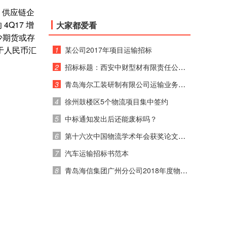
，供应链企
Q17 增
大家都爱看
少期货或存
于人民币汇
1
某公司2017年项目运输招标
2
招标标题：西安中财型材有限责任公司 2017年运输招标公告
3
青岛海尔工装研制有限公司运输业务竞价通知
4
徐州鼓楼区5个物流项目集中签约
5
中标通知发出后还能废标吗？
6
第十六次中国物流学术年会获奖论文公示
7
汽车运输招标书范本
8
青岛海信集团广州分公司2018年度物流运输招标公告