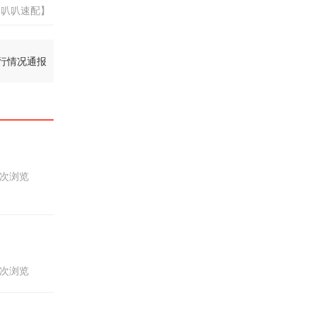
：叭叭速配】
运行情况通报
20次浏览
76次浏览