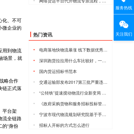
网络货运平台代开物流专票流程，安全合规吗
服务热线
心化、不可
小微企业的
关注我们
热门资讯
电商落地快物流暴涨 线下数据优秀但仍有隐忧
应用到物流
融场景，就
深圳跑货拉拉用什么车比较好，一天能赚多少钱
国内货运招标书范本
战略合作
交通运输部发布2017第三批严重违法超限超载运输失信当事人黑名单
块链正式落
“公转铁”提速搅动物流行业新变局 港口、货运等行业将进入短暂阵痛
《政府采购货物和服务招标投标管理办法》2017年10月1日起施行
、平台架
宁波市现代物流规划研究院基于手机信令的宁波城际铁路客流数据模型与预测分析研究课题项目的采购公告
物流全链路
招标人开标的方式怎么进行
的“身份