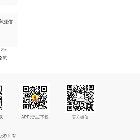
车源信
.2米
物流
载
APP(货主)下载
官方微信
版权所有