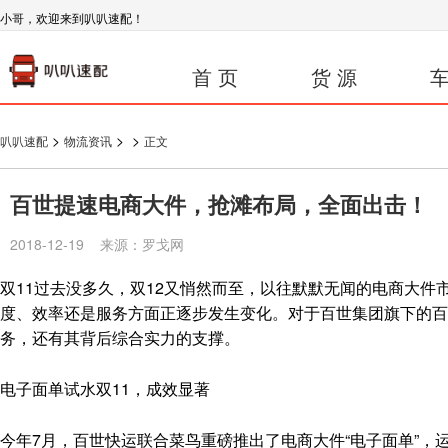
小哥，欢迎来到叭叭速配！
首 页
货 源
车
>
>
>
叭叭速配
物流资讯
正文
百世提速电商大件，抢滩布局，全面出击！
2018-12-19 来源：罗戈网
双11过去没多久，双12又悄然而至，以往默默无闻的电商大件
度、效率还是服务方面正逐步发生变化。对于百世集团旗下的百
务，还有其背后综合实力的支撑。
电子面单试水双11，成效显著
今年7月，百世快运联合菜鸟重磅推出了电商大件“电子面单”，运