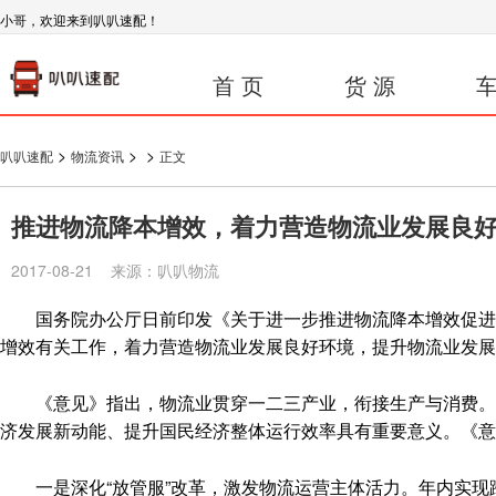
小哥，欢迎来到叭叭速配！
首 页
货 源
车
>
>
>
叭叭速配
物流资讯
正文
推进物流降本增效，着力营造物流业发展良
2017-08-21 来源：叭叭物流
国务院办公厅日前印发《关于进一步推进物流降本增效促进实
增效有关工作，着力营造物流业发展良好环境，提升物流业发展
《意见》指出，物流业贯穿一二三产业，衔接生产与消费。推
济发展新动能、提升国民经济整体运行效率具有重要意义。《意
一是深化“放管服”改革，激发物流运营主体活力。年内实现