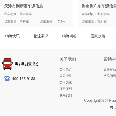
天津市到新疆车源信息
海南到广东车源信
发车时间：即时发车
发车时间：即时发车
货车车型：平板车
货车车长： 17.5米
货车车型：高栏车
物流快讯
物流常识
物流问答
国家政策
关于我们
帮助中
公司简介
更多帮助
公司荣誉
常见问题
公司文化
项目案列
联系我们
Copyright©2019 ba
粤I