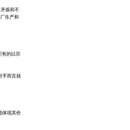
多矛盾和不
工厂生产和
还有的以宗
对手而言就
能体现其价