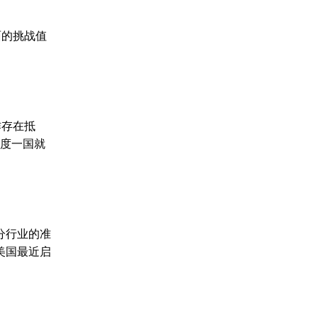
面的挑战值
作存在抵
印度一国就
分行业的准
美国最近启