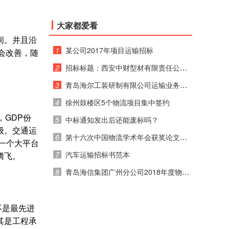
大家都爱看
间。并且沿
1
某公司2017年项目运输招标
会改善，随
。
2
招标标题：西安中财型材有限责任公司 2017年运输招标公告
3
青岛海尔工装研制有限公司运输业务竞价通知
4
徐州鼓楼区5个物流项目集中签约
GDP份
5
中标通知发出后还能废标吗？
级。交通运
6
第十六次中国物流学术年会获奖论文公示
一个大平台
7
汽车运输招标书范本
腾飞。
8
青岛海信集团广州分公司2018年度物流运输招标公告
不是最先进
其是工程承