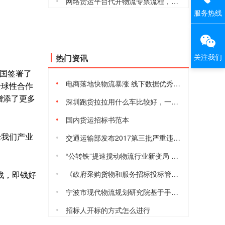
网络货运平台代开物流专票流程，安全合规吗
服务热线
关注我们
热门资讯
我国签署了
电商落地快物流暴涨 线下数据优秀但仍有隐忧
全球性合作
增添了更多
深圳跑货拉拉用什么车比较好，一天能赚多少钱
国内货运招标书范本
论我们产业
交通运输部发布2017第三批严重违法超限超载运输失信当事人黑名单
“公转铁”提速搅动物流行业新变局 港口、货运等行业将进入短暂阵痛
战，即钱好
《政府采购货物和服务招标投标管理办法》2017年10月1日起施行
宁波市现代物流规划研究院基于手机信令的宁波城际铁路客流数据模型与预测分析研究课题项目的采购公告
招标人开标的方式怎么进行