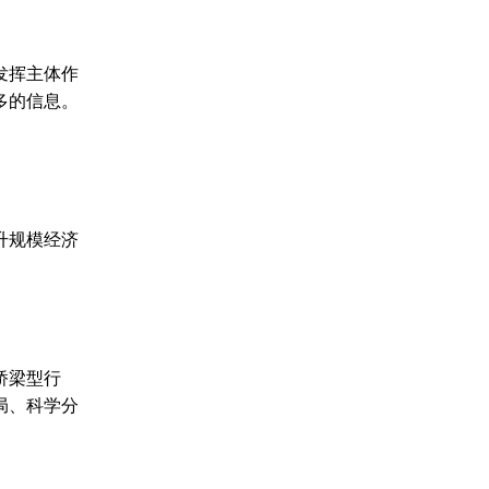
发挥主体作
多的信息。
升规模经济
桥梁型行
局、科学分