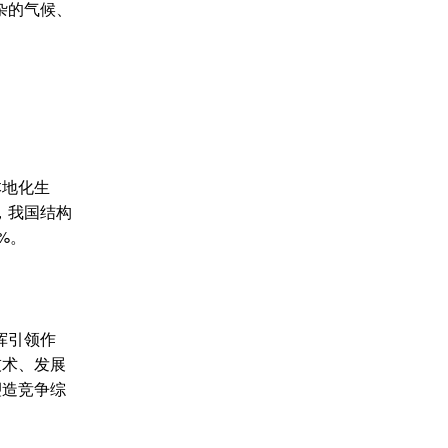
杂的气候、
本地化生
，我国结构
%。
挥引领作
技术、发展
塑造竞争综