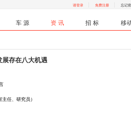
请登录
免费注册
忘记
车 源
资 讯
招 标
移
发展存在八大机遇
言
室主任、研究员）