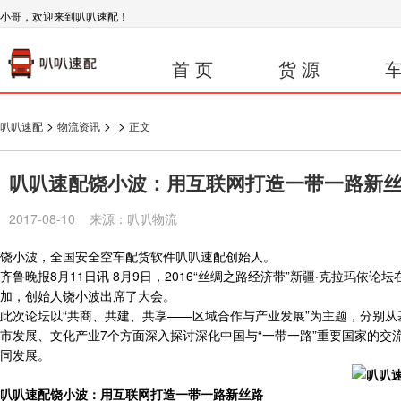
小哥，欢迎来到叭叭速配！
首 页
货 源
车
>
>
>
叭叭速配
物流资讯
正文
叭叭速配饶小波：用互联网打造一带一路新
2017-08-10 来源：叭叭物流
饶小波，全国安全空车配货软件叭叭速配创始人。
齐鲁晚报8月11日讯 8月9日，2016“丝绸之路经济带”新疆·克拉玛
加，创始人饶小波出席了大会。
此次论坛以“共商、共建、共享——区域合作与产业发展”为主题，分别
市发展、文化产业7个方面深入探讨深化中国与“一带一路”重要国家的交
同发展。
叭叭速配饶小波：用互联网打造一带一路新丝路