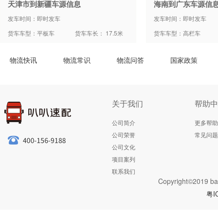
天津市到新疆车源信息
海南到广东车源信
发车时间：即时发车
发车时间：即时发车
货车车型：平板车
货车车长： 17.5米
货车车型：高栏车
物流快讯
物流常识
物流问答
国家政策
关于我们
帮助中
公司简介
更多帮助
公司荣誉
常见问题
公司文化
项目案列
联系我们
Copyright©2019 ba
粤I