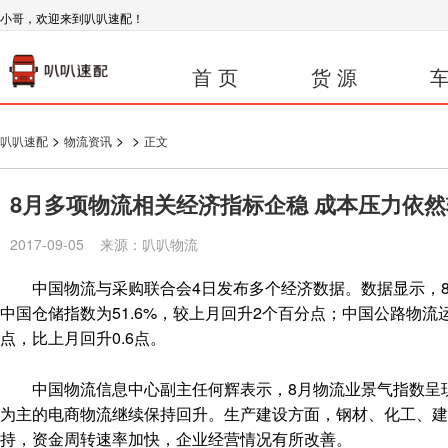
小哥，欢迎来到叭叭速配！
首 页
货 源
车
>
>
>
叭叭速配
物流资讯
正文
8月多项物流相关经济指标企稳 成本压力依
2017-09-05 来源：叭叭物流
中国物流与采购联合会4日发布多个经济数据。数据显示，8月，
中国仓储指数为51.6%，较上月回升2个百分点；中国公路物流运
点，比上月回升0.6点。
中国物流信息中心副主任何辉表示，8月物流业景气指数呈现
为主的电商物流继续保持回升。生产建设方面，钢材、化工、
持，资金周转速率加快，企业经营情况有所改善。