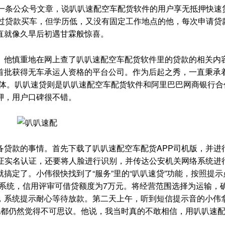
条公众号文章，说叭叭速配空车配货软件的用户享无抵押快速
想过贷款买车，但学历低，又没有固定工作地点的他，每次申请贷
直就像久旱后初遇甘霖般惊喜。
他慎重地在网上查了叭叭速配空车配货软件里的贷款的相关内
首批获得无车承运人资格的平台公司。作为后起之秀，一直秉承
户群体。叭叭速贷则是叭叭速配空车配货软件和阿里巴巴网商银行合
押，用户口碑很不错。
款的事情。首先下载了叭叭速配空车配货APP司机版，并进
份证实名认证，还要将人脸进行识别，并传达公安机关网络系统进
搞定了。小伟很快找到了“服务”里的“叭叭速贷”功能，按照提示
宝系统，信用评审可借贷额度为7万元。将经营范围选择为运输，
，系统提示耐心等待放款。第二天上午，听到短信提示音的小伟
他都仍然觉得不可思议。他说，我当时真的不敢相信，用叭叭速