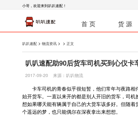
小哥，欢迎来到叭叭速配！
首 页
货 源
>
>
>
叭叭速配
物流资讯
正文
叭叭速配助90后货车司机买到心仪卡
2017-09-20 来源：叭叭物流
卡车司机的青春似乎很短暂，他们常年与夜路相伴、
始开货车。一直以来开的都是别人开旧的货车，司机
想如果哪天能有辆属于自己的大货车该多好。但随着
个遥远的梦，也只能偶尔在深夜拿出来想想。