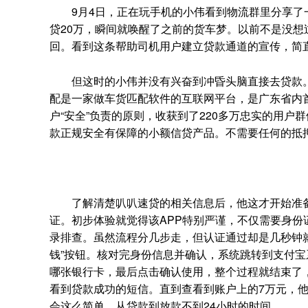
9月4日，正在玩手机的小伟看到物流群里分享了一
贷20万，瞬间就唤醒了之前的货车梦。以前不是没
回。看到这条帮助司机用户建立贷款通道的宣传，简
但这时的小伟并没有兴奋到冲昏头脑直接去贷款。
配是一家做车货匹配软件的互联网平台，是广东省内
户“安全”负责的原则，收获到了220多万忠实的用
款正规安全有保障的小额信贷产品。不需要任何的抵
了解清楚叭叭速贷的相关信息后，他这才开始准备贷
证。初步体验就觉得该APP特别严谨，不仅需要身
录排查。虽然流程分几步走，但认证通过却是几秒钟就
钱”按钮。核对完身份信息并确认，系统跳转到支付
哪张银行卡，最后点击确认使用，整个过程就结束了
看到贷款成功的短信。直到查看到账户上的7万元，
会这么简单，从贷款到放款不到24小时的时间。