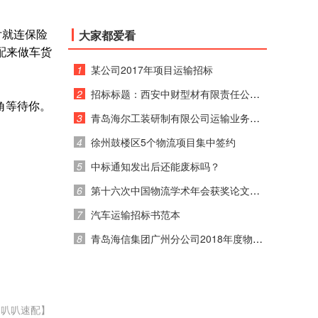
付就连保险
大家都爱看
配来做车货
1
某公司2017年项目运输招标
2
招标标题：西安中财型材有限责任公司 2017年运输招标公告
角等待你。
3
青岛海尔工装研制有限公司运输业务竞价通知
4
徐州鼓楼区5个物流项目集中签约
5
中标通知发出后还能废标吗？
6
第十六次中国物流学术年会获奖论文公示
7
汽车运输招标书范本
8
青岛海信集团广州分公司2018年度物流运输招标公告
：叭叭速配】