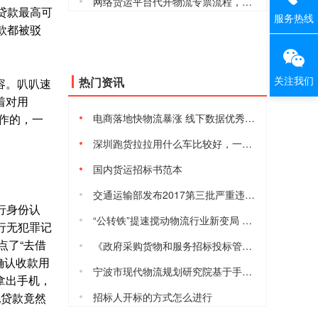
网络货运平台代开物流专票流程，安全合规吗
贷款最高可
服务热线
款都被驳
关注我们
热门资讯
容。叭叭速
着对用
作的，一
电商落地快物流暴涨 线下数据优秀但仍有隐忧
深圳跑货拉拉用什么车比较好，一天能赚多少钱
国内货运招标书范本
交通运输部发布2017第三批严重违法超限超载运输失信当事人黑名单
行身份认
“公转铁”提速搅动物流行业新变局 港口、货运等行业将进入短暂阵痛
行无犯罪记
点了“去借
《政府采购货物和服务招标投标管理办法》2017年10月1日起施行
确认收款用
宁波市现代物流规划研究院基于手机信令的宁波城际铁路客流数据模型与预测分析研究课题项目的采购公告
拿出手机，
配贷款竟然
招标人开标的方式怎么进行