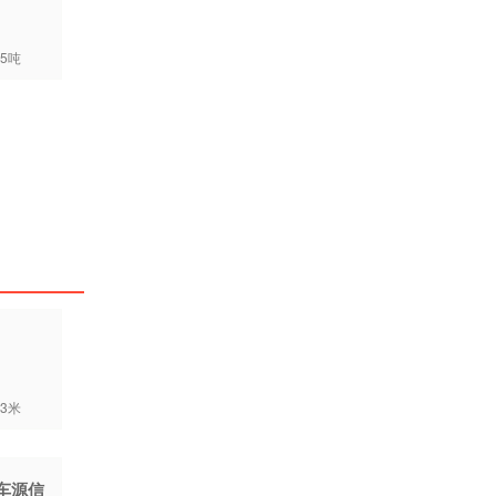
5吨
3米
车源信