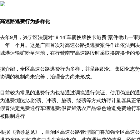
高速路逃费行为多样化
去年9月，兴宁区法院对“‘8·14’车辆换牌换卡逃费”案件做出
一年一个月。这是广西首次对高速公路换逃费案件作出依法判决
城港运输矿粉至河池，在行驶南宁高速路段时采取换牌换卡的形
据介绍，全区高速公路逃费行为多样，并呈组织化、集团化态势发
协调的机制尚未完善，治理合力尚未形成。
目前较为常见的逃费行为包括通过调换通行凭证、使用伪造的通行
为逃费;通过以跳磅、冲磅、垫磅、绕磅等方式妨碍计量器具正常
假冒法定免费通行车辆逃费;假冒鲜活农产品绿色通道免费通行车
被限制通行
根据《指导意见》，自治区高速公路管理部门将加强全区高速公
逃费车辆;对收费道口发生车辆拒交、逃交通行费的情况，经收