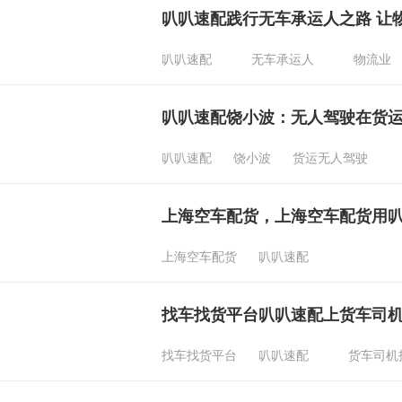
叭叭速配践行无车承运人之路 让
叭叭速配
无车承运人
物流业
叭叭速配饶小波：无人驾驶在货
叭叭速配
饶小波
货运无人驾驶
上海空车配货，上海空车配货用
上海空车配货
叭叭速配
找车找货平台叭叭速配上货车司
找车找货平台
叭叭速配
货车司机