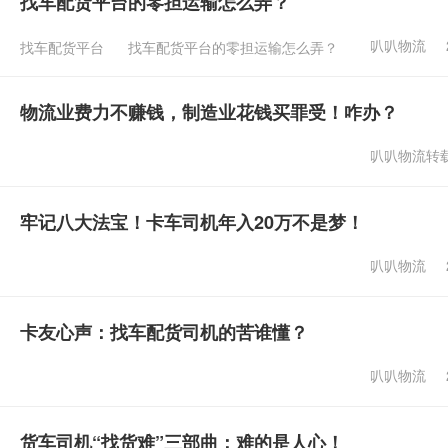
找车配货平台的零担运输怎么弄？
叭叭物流
找车配货平台
找车配货平台的零担运输怎么弄？
物流业费力不赚钱，制造业花钱买罪受！咋办？
叭叭物流转
牢记八大法宝！卡车司机年入20万不是梦！
叭叭物流
卡友心声：找车配货司机的苦谁懂？
叭叭物流
货车司机“找货难”三部曲：难的是人心！