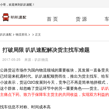
小哥，欢迎来到叭叭速配！
首 页
货 源
车
>
>
>
叭叭速配
物流资讯
正文
打破局限 叭叭速配解决货主找车难题
2017-05-25 来源：叭叭物流
公路货运市场作为国内物流领域的重要板块，其发展一直备受关
已经迎来机遇时代。叭叭速配顺势而生，推出为货主找车、给车
小波表示，货运O2O发展到今天，竞争已不再是简单地拼模式
这个群体，却忽略了货运环节中的另一重要角色——货主。
叭叭
主痛点下药。致力于保障车主货主的共同收益，实现双方利益的
找车信息不对称、时间成本高